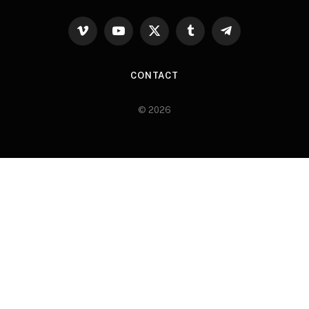
Vimeo
YouTube
X
Tumblr
Telegram
(Twitter)
CONTACT
© 2026