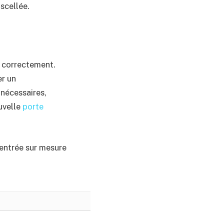
 scellée.
me correctement.
er un
 nécessaires,
uvelle
porte
’entrée sur mesure