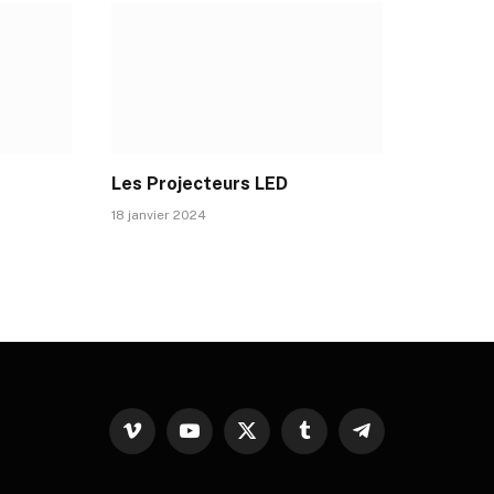
Les Projecteurs LED
18 janvier 2024
Vimeo
YouTube
X
Tumblr
Telegram
(Twitter)