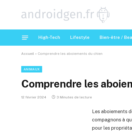
High-Tech
Lifestyle
Bien-être / Be
Accueil
»
Comprendre les aboiements du chien
ANIMAUX
Comprendre les aboiem
12 février 2024
3 Minutes de lecture
Les aboiements de
compagnons à qua
pour les propriét