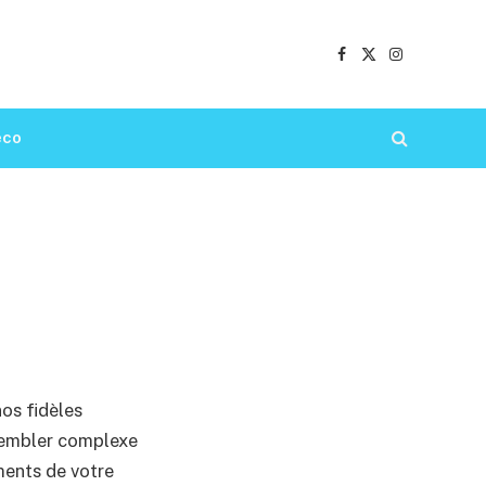
Facebook
X
Instagram
(Twitter)
éco
os fidèles
sembler complexe
ments de votre