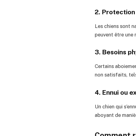
2. Protection 
Les chiens sont na
peuvent être une 
3. Besoins p
Certains aboiemen
non satisfaits, tel
4. Ennui ou e
Un chien qui s’en
aboyant de manière
Comment ré