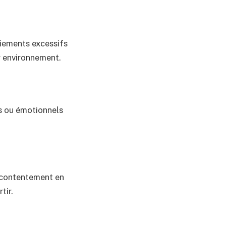
boiements excessifs
r environnement.
s ou émotionnels
mécontentement en
tir.