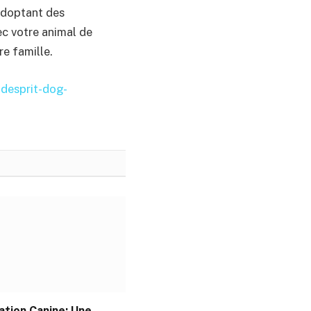
adoptant des
ec votre animal de
e famille.
-desprit-dog-
ation Canine: Une