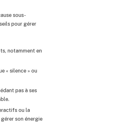
 cause sous-
seils pour gérer
its, notamment en
e « silence » ou
édant pas à ses
able.
eractifs ou la
 gérer son énergie