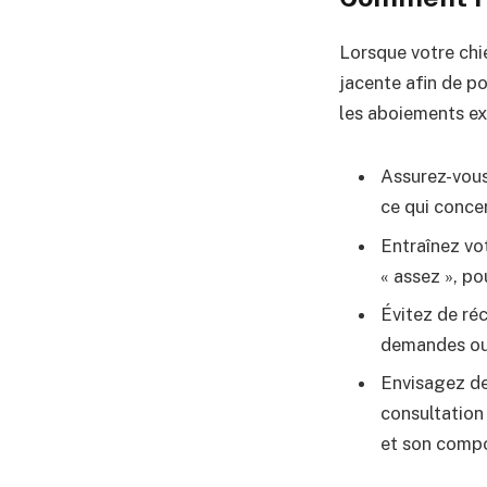
Lorsque votre chie
jacente afin de p
les aboiements ex
Assurez-vous
ce qui concer
Entraînez vo
« assez », po
Évitez de ré
demandes ou e
Envisagez des
consultation
et son comp